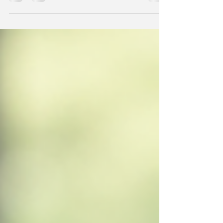
professionnels de santé, des entreprises, des
structures administratives et des particuliers
dans la gestion de leurs appels, de leurs
rendez-vous et de leurs demandes. Cette
mission implique une grande responsabilité :
celle de protéger les informations qui nous
sont confiées. C’est dans cette logique que
nous avons souhaité formaliser notre
engagement à t