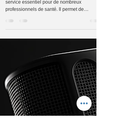
le télésecrétariat médical
Le télésecrétariat médical est devenu un
service essentiel pour de nombreux
professionnels de santé. Il permet de
déléguer la gestion administrative, de gagner
du temps et d’améliorer la qualité de l’accueil
des patients. Mais pour choisir un prestataire,
il est crucial de comprendre les tarifs
proposés. Je vous explique ici comment
fonctionnent les tarifs transparents pour le
télésecrétariat médical, afin que vous
puissiez faire un choix éclairé. Comprendre
les tarifs télése