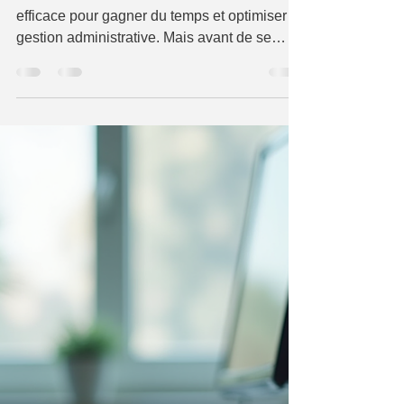
faut savoir
Externaliser son secrétariat est une solution
efficace pour gagner du temps et optimiser la
gestion administrative. Mais avant de se
lancer, il est essentiel de comprendre
comment fonctionnent les devis pour
secrétariat externalisé. Je vous explique ici
les éléments clés à connaître pour choisir la
meilleure offre adaptée à vos besoins.
Pourquoi demander un devis pour secrétariat
externalisé ? Un devis est un document
précis qui détaille les prestations proposées,
leurs coûts