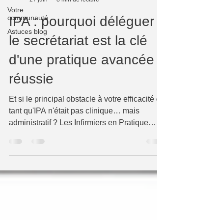
Votre
communauté
IPA : pourquoi déléguer
Astuces blog
le secrétariat est la clé
d'une pratique avancée
réussie
Et si le principal obstacle à votre efficacité en
tant qu'IPA n'était pas clinique… mais
administratif ? Les Infirmiers en Pratique
Avancée incarnent une révolution
silencieuse du système de santé français.
Titulaires d'un master, capables de suivre
des patients chroniques, de prescrire dans
un cadre défini et d'agir en complémentarité
des médecins, ils représentent une réponse
concrète à la crise d'accès aux soins.
Pourtant, une réalité freine leur plein