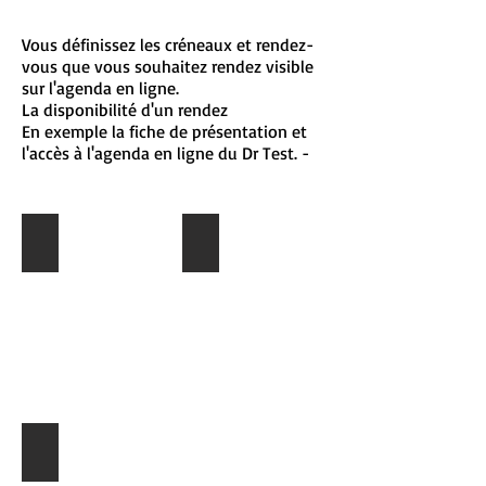
Vous définissez les créneaux et rendez-
vous que vous souhaitez rendez visible
sur l'agenda en ligne.
La disponibilité d'un rendez
En exemple la fiche de présentation et
l'accès à l'agenda en ligne du Dr Test. -
Prise de rdv en ligne
Localisation
Visualisation
Localisation
de
du
l'agenda
rendez-
du
vous,
Dr
plan,
Test.
informations
d'accès
transports
en
communs...
Accès à votre agenda
Visualisation