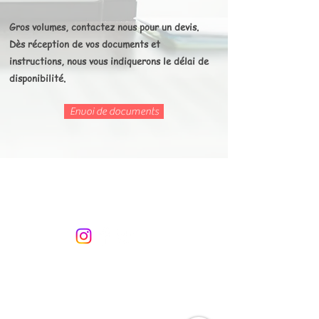
Gros volumes, contactez nous pour un devis.
Dès réception de vos documents et
instructions, nous vous indiquerons le délai de
disponibilité.
Envoi de documents
M2 Secrétariat
Tel: 01 86 48 11 62
L'entreprise
Rejoignez notre équipe
Mentions légales